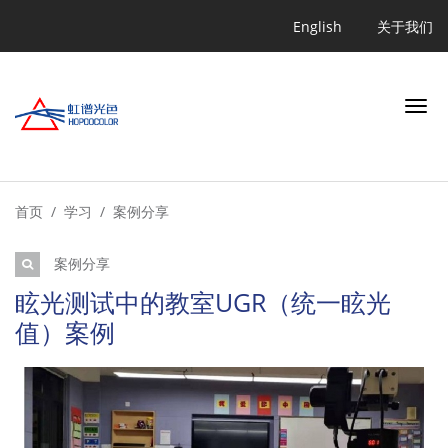
跳
Quicklink
English
关于我们
转
到
主
要
内
容
搜索
首页
学习
案例分享
案例分享
行业
眩光测试中的教室UGR（统一眩光
值）案例
应用
产品
学习