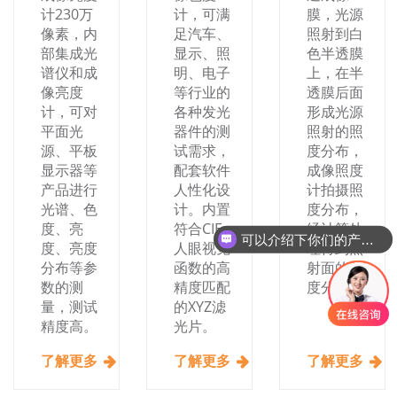
计230万
计，可满
膜，光源
像素，内
足汽车、
照射到白
部集成光
显示、照
色半透膜
谱仪和成
明、电子
上，在半
像亮度
等行业的
透膜后面
计，可对
各种发光
形成光源
平面光
器件的测
照射的照
源、平板
试需求，
度分布，
显示器等
配套软件
成像照度
产品进行
人性化设
计拍摄照
光谱、色
计。内置
度分布，
度、亮
符合CIE
经计算处
可以介绍下你们的产品么
度、亮度
人眼视觉
理得到照
分布等参
函数的高
射面的照
数的测
精度匹配
度分布。
量，测试
的XYZ滤
精度高。
光片。
了解更多
了解更多
了解更多