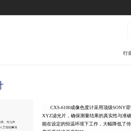
跳
转
到
主
要
内
容
行
计
CXS-6100成像色度计采用顶级SONY
XYZ滤光片，确保测量结果的真实性与准
能在设定的恒温环境下工作，大幅降低了传