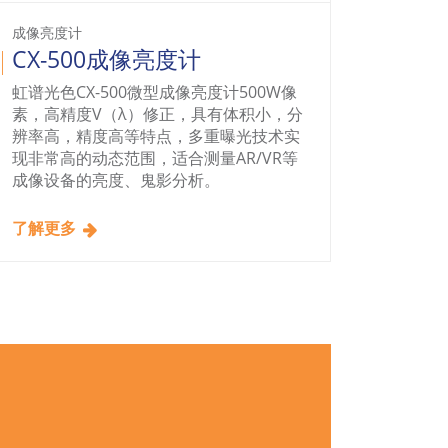
成像亮度计
成像亮度
CX-500成像亮度计
CX-
虹谱光色CX-500微型成像亮度计500W像
CX-2
素，高精度V（λ）修正，具有体积小，分
度成像
辨率高，精度高等特点，多重曝光技术实
传感器
现非常高的动态范围，适合测量AR/VR等
作在设
成像设备的亮度、鬼影分析。
了解更多
了解更