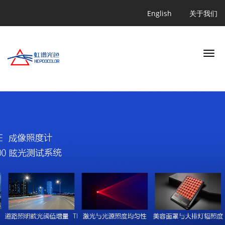
跳
Quicklink
English
关于我们
转
到
主
要
内
容
搜索
行业
应用
产品
学习