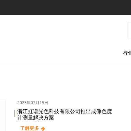
跳
转
到
主
要
内
容
行
2023年07月15日
浙江虹谱光色科技有限公司推出成像色度
计测量解决方案
了解更多