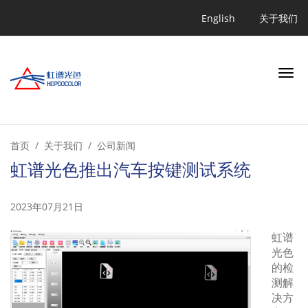
跳
Quicklink
English
关于我们
转
到
主
要
内
容
搜索
首页
关于我们
公司新闻
虹谱光色推出汽车按键测试系统
行业
2023年07月21日
应用
虹谱
光色
产品
的检
测解
决方
学习