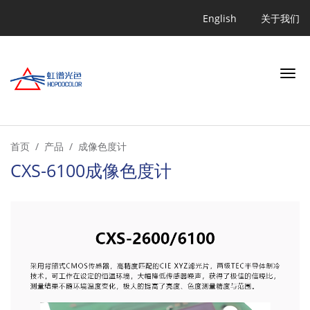
跳
Quicklink
English
关于我们
转
到
主
要
内
容
搜索
首页
产品
成像色度计
CXS-6100成像色度计
行业
应用
产品
学习