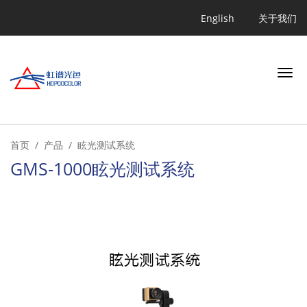
跳
Quicklink
English
关于我们
转
到
主
要
内
容
搜索
首页
产品
眩光测试系统
GMS-1000眩光测试系统
行业
应用
产品
学习