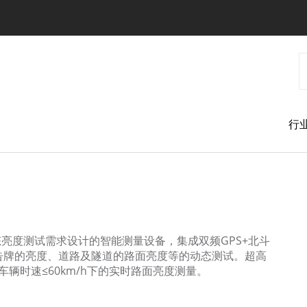
跳
转
到
主
要
内
容
行
动态亮度测试需求设计的智能测量设备，集成双频GPS+北斗
告牌的亮度、道路及隧道的路面亮度等的动态测试。超高
车辆时速≤60km/h下的实时路面亮度测量。