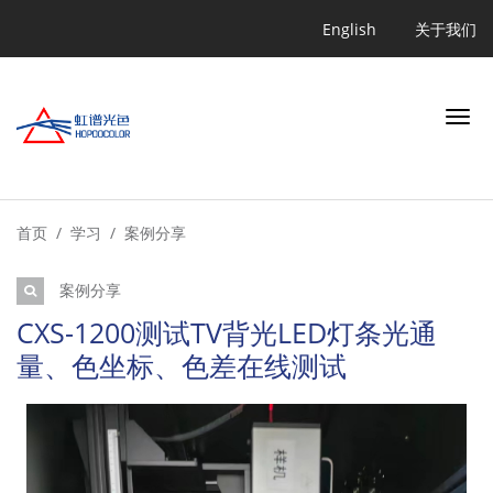
跳
Quicklink
English
关于我们
转
到
主
要
内
容
搜索
首页
学习
案例分享
案例分享
行业
CXS-1200测试TV背光LED灯条光通
量、色坐标、色差在线测试
应用
产品
学习