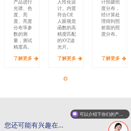
产品进行
人性化设
计拍摄照
光谱、色
计。内置
度分布，
度、亮
符合CIE
经计算处
度、亮度
人眼视觉
理得到照
分布等参
函数的高
射面的照
数的测
精度匹配
度分布。
量，测试
的XYZ滤
精度高。
光片。
了解更多
了解更多
了解更多
可以介绍下你们的产品么
您还可能有兴趣在...