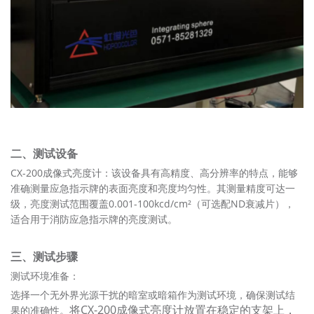
二、测试设备
CX-200成像式亮度计：该设备具有高精度、高分辨率的特点，能够
准确测量应急指示牌的表面亮度和亮度均匀性。其测量精度可达一
级，亮度测试范围覆盖0.001-100kcd/cm²（可选配ND衰减片），
适合用于消防应急指示牌的亮度测试。
三、测试步骤
测试环境准备：
选择一个无外界光源干扰的暗室或暗箱作为测试环境，确保测试结
将
CX-200成像式亮度计放置在稳定的支架上，
果的准确性。