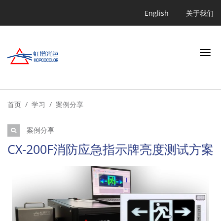
跳
Quicklink
English
关于我们
转
到
主
要
内
容
搜索
首页
学习
案例分享
案例分享
行业
CX-200F消防应急指示牌亮度测试方案
应用
产品
学习