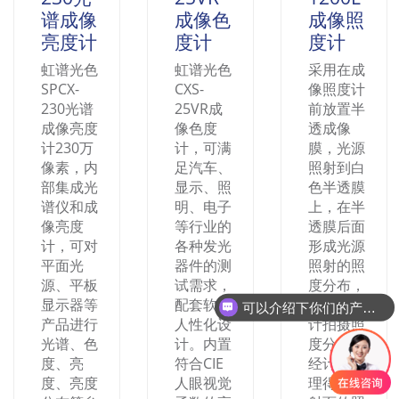
谱成像
成像色
成像照
亮度计
度计
度计
虹谱光色
虹谱光色
采用在成
SPCX-
CXS-
像照度计
230光谱
25VR成
前放置半
成像亮度
像色度
透成像
计230万
计，可满
膜，光源
像素，内
足汽车、
照射到白
部集成光
显示、照
色半透膜
谱仪和成
明、电子
上，在半
像亮度
等行业的
透膜后面
计，可对
各种发光
形成光源
平面光
器件的测
照射的照
源、平板
试需求，
度分布，
显示器等
配套软件
成像照度
可以介绍下你们的产品么
产品进行
人性化设
计拍摄照
光谱、色
计。内置
度分布，
度、亮
符合CIE
经计算处
度、亮度
人眼视觉
理得到照