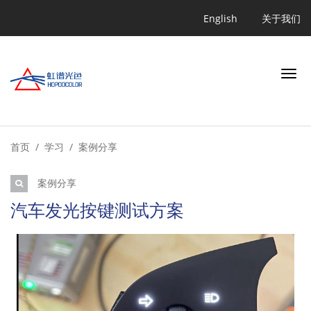
跳
Quicklink
English
关于我们
转
到
主
要
内
容
搜索
首页
学习
案例分享
案例分享
行业
汽车发光按键测试方案
应用
产品
学习