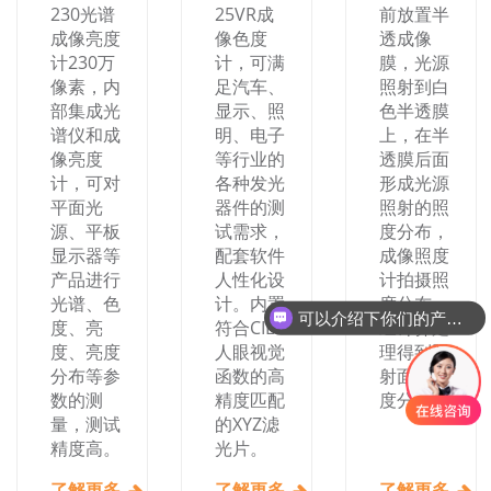
230光谱
25VR成
前放置半
成像亮度
像色度
透成像
计230万
计，可满
膜，光源
像素，内
足汽车、
照射到白
部集成光
显示、照
色半透膜
谱仪和成
明、电子
上，在半
像亮度
等行业的
透膜后面
计，可对
各种发光
形成光源
平面光
器件的测
照射的照
源、平板
试需求，
度分布，
显示器等
配套软件
成像照度
产品进行
人性化设
计拍摄照
光谱、色
计。内置
度分布，
可以介绍下你们的产品么
度、亮
符合CIE
经计算处
你们是怎么收费的呢
度、亮度
人眼视觉
理得到照
分布等参
函数的高
射面的照
数的测
精度匹配
度分布。
量，测试
的XYZ滤
精度高。
光片。
了解更多
了解更多
了解更多